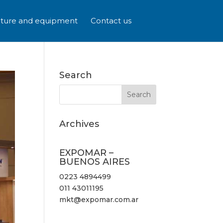
iture and equipment
Contact us
Search
Archives
EXPOMAR –
BUENOS AIRES
0223 4894499
011 43011195
mkt@expomar.com.ar