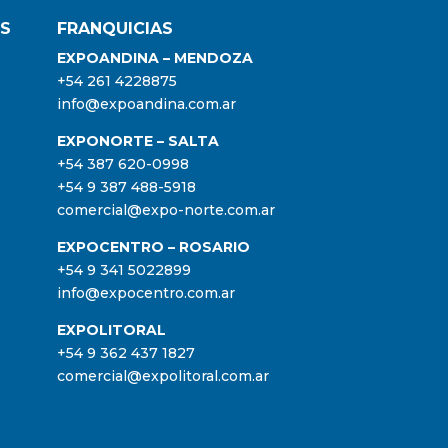
ES
FRANQUICIAS
EXPOANDINA – MENDOZA
+54 261 4228875
info@expoandina.com.ar
EXPONORTE – SALTA
+54 387 620-0998
+54 9 387 488-5918
comercial@expo-norte.com.ar
EXPOCENTRO – ROSARIO
+54 9 341 5022899
info@expocentro.com.ar
EXPOLITORAL
+54 9 362 437 1827
comercial@expolitoral.com.ar