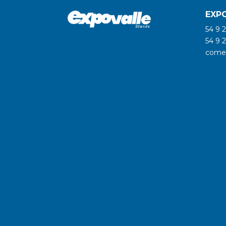
EXP
54 9 
54 9 
comer