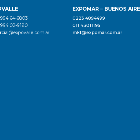
OVALLE
EXPOMAR – BUENOS AIR
2994 64-6803
0223 4894499
2994 02-9180
011 43011195
cial@expovalle.com.ar
mkt@expomar.com.ar