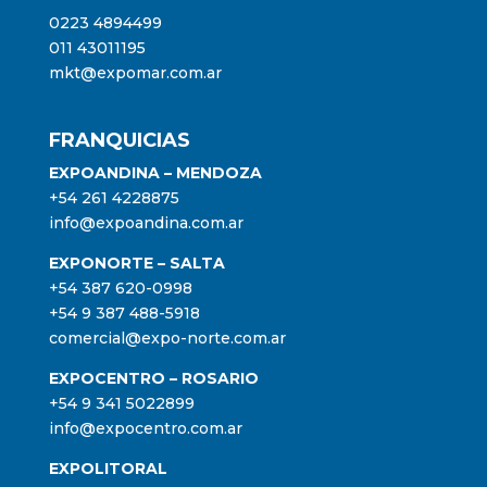
0223 4894499
011 43011195
mkt@expomar.com.ar
FRANQUICIAS
EXPOANDINA – MENDOZA
+54 261 4228875
info@expoandina.com.ar
EXPONORTE – SALTA
+54 387 620-0998
+54 9 387 488-5918
comercial@expo-norte.com.ar
EXPOCENTRO – ROSARIO
+54 9 341 5022899
info@expocentro.com.ar
EXPOLITORAL