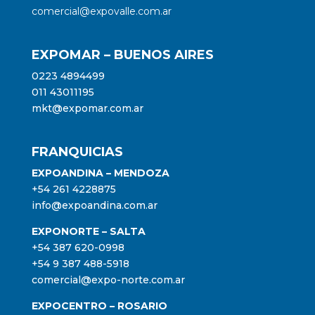
comercial@expovalle.com.ar
EXPOMAR – BUENOS AIRES
0223 4894499
011 43011195
mkt@expomar.com.ar
FRANQUICIAS
EXPOANDINA – MENDOZA
+54 261 4228875
info@expoandina.com.ar
EXPONORTE – SALTA
+54 387 620-0998
+54 9 387 488-5918
comercial@expo-norte.com.ar
EXPOCENTRO – ROSARIO