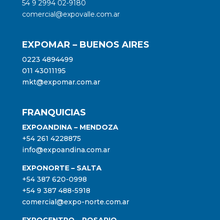
54 9 2994 02-9180
comercial@expovalle.com.ar
EXPOMAR – BUENOS AIRES
0223 4894499
011 43011195
mkt@expomar.com.ar
FRANQUICIAS
EXPOANDINA – MENDOZA
+54 261 4228875
info@expoandina.com.ar
EXPONORTE – SALTA
+54 387 620-0998
+54 9 387 488-5918
comercial@expo-norte.com.ar