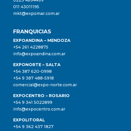
011 43011195
mkt@expomar.com.ar
FRANQUICIAS
EXPOANDINA – MENDOZA
+54 261 4228875
info@expoandina.com.ar
EXPONORTE – SALTA
+54 387 620-0998
+54 9 387 488-5918
comercial@expo-norte.com.ar
EXPOCENTRO – ROSARIO
+54 9 341 5022899
info@expocentro.com.ar
EXPOLITORAL
+54 9 362 437 1827