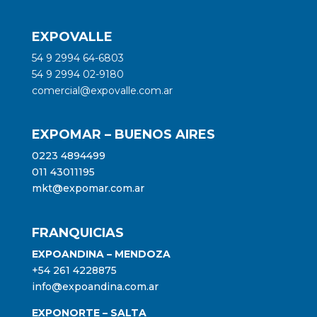
EXPOVALLE
54 9 2994 64-6803
54 9 2994 02-9180
comercial@expovalle.com.ar
EXPOMAR – BUENOS AIRES
0223 4894499
011 43011195
mkt@expomar.com.ar
FRANQUICIAS
EXPOANDINA – MENDOZA
+54 261 4228875
info@expoandina.com.ar
EXPONORTE – SALTA