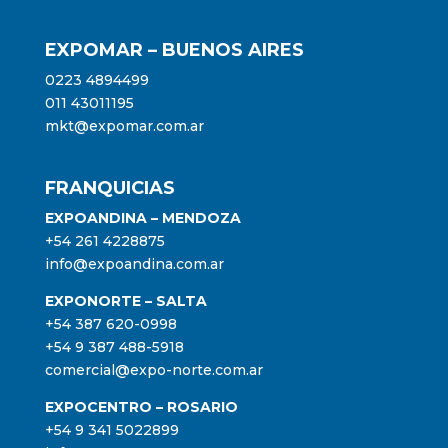
EXPOMAR – BUENOS AIRES
0223 4894499
011 43011195
mkt@expomar.com.ar
FRANQUICIAS
EXPOANDINA – MENDOZA
+54 261 4228875
info@expoandina.com.ar
EXPONORTE – SALTA
+54 387 620-0998
+54 9 387 488-5918
comercial@expo-norte.com.ar
EXPOCENTRO – ROSARIO
+54 9 341 5022899